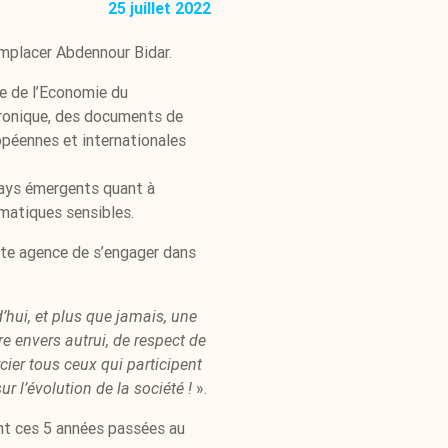
25 juillet 2022
emplacer Abdennour Bidar.
re de l’Economie du
tronique, des documents de
opéennes et internationales
 pays émergents quant à
rmatiques sensibles.
tte agence de s’engager dans
ui, et plus que jamais, une
re envers autrui, de respect de
ier tous ceux qui participent
 l’évolution de la société !
».
ant ces 5 années passées au