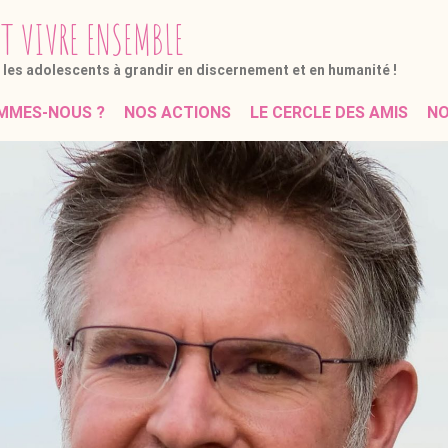
ET
VIVRE
ENSEMBLE
t les adolescents
à grandir en discernement et en humanité !
MMES-NOUS ?
NOS ACTIONS
LE CERCLE DES AMIS
NO