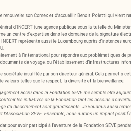
 renouveler son Comex et d’accueillir Benoit Poletti qui vient r
énéral d’INCERT (une agence publique sous la tutelle du Ministè
 un centre d’expertise dans les domaines de la signature élec
é, INCERT représente aussi le Luxembourg auprès d’instances eur
U.
lièrement à l’international pour répondre aux problématiques de
de documents de voyage, ou l’établissement d’infrastructures info
 sociétale insufflée par son directeur général. Cela permet à ce
e valeurs telles que le respect, la diversité et la bienveillance.
agement accru dans la Fondation SEVE me semble être aujourd’h
soutenir les initiatives de la Fondation tant les besoins d’ouvertu
sage du discernement sont grandissants. Je voudrais aussi remerc
et l’Association SEVE. Ensemble, nous aurons un impact positif sur
dar pour avoir participé à l’aventure de la Fondation SEVE pend