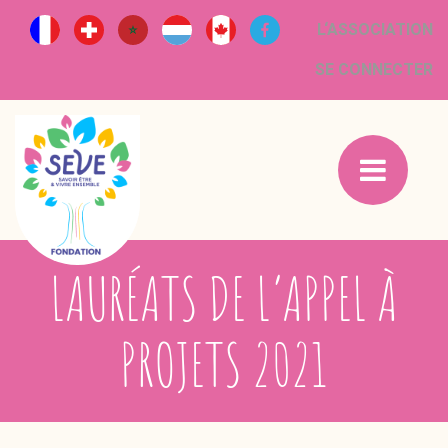
L‘ASSOCIATION
SE CONNECTER
LAURÉATS DE L’APPEL À
PROJETS 2021